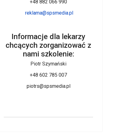
+48 882 066 990
reklama@spsmedia.pl
Informacje dla lekarzy
chcących zorganizować z
nami szkolenie:
Piotr Szymański
+48 602 785 007
piotrs@spsmedia.pl