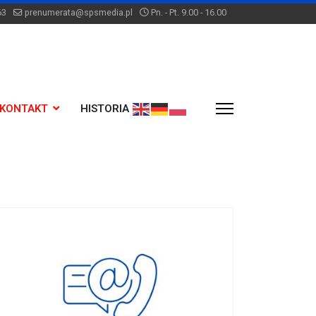
63
prenumerata@spsmedia.pl
Pn. - Pt. 9.00 - 16.00
KONTAKT
HISTORIA