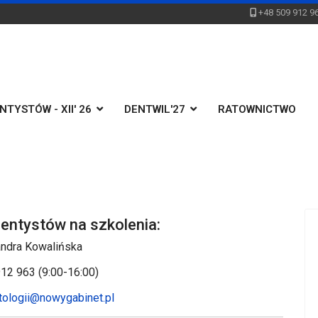
+48 509 912 9
TYSTÓW - XII' 26
DENTWIL'27
RATOWNICTWO
dentystów na szkolenia:
ndra Kowalińska
12 963 (9:00-16:00)
ologii@nowygabinet.pl