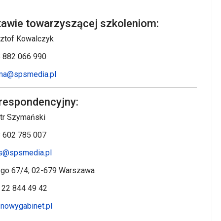
tawie towarzyszącej szkoleniom:
ztof Kowalczyk
 882 066 990
ma@spsmedia.pl
respondencyjny:
tr Szymański
 602 785 007
rs@spsmedia.pl
ego 67/4; 02-679 Warszawa
 22 844 49 42
nowygabinet.pl