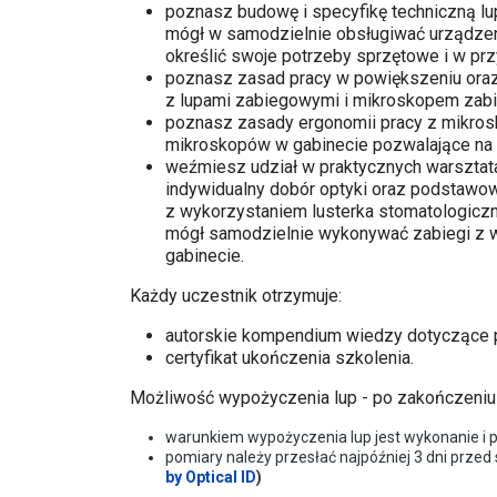
poznasz budowę i specyfikę techniczną l
mógł w samodzielnie obsługiwać urządzen
określić swoje potrzeby sprzętowe i w pr
poznasz zasad pracy w powiększeniu oraz
z lupami zabiegowymi i mikroskopem za
poznasz zasady ergonomii pracy z mikros
mikroskopów w gabinecie pozwalające na 
weźmiesz udział w praktycznych warsztat
indywidualny dobór optyki oraz podstawo
z wykorzystaniem lusterka stomatologiczn
mógł samodzielnie wykonywać zabiegi z 
gabinecie.
Każdy uczestnik otrzymuje:
autorskie kompendium wiedzy dotyczące 
certyfikat ukończenia szkolenia.
Możliwość wypożyczenia lup - po zakończeniu
warunkiem wypożyczenia lup jest wykonanie i 
pomiary należy przesłać najpóźniej 3 dni prze
by Optical ID
)