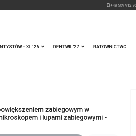
+48 509 912 9
TYSTÓW - XII' 26
DENTWIL'27
RATOWNICTWO
z powiększeniem zabiegowym w
 mikroskopem i lupami zabiegowymi -