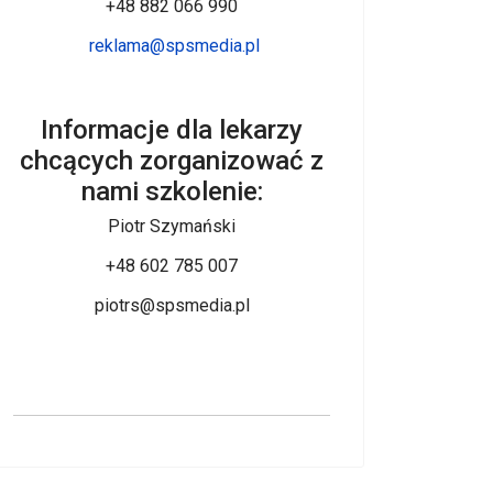
+48 882 066 990
reklama@spsmedia.pl
Informacje dla lekarzy
chcących zorganizować z
nami szkolenie:
Piotr Szymański
+48 602 785 007
piotrs@spsmedia.pl