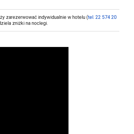
eży zarezerwować indywidualnie w hotelu (
tel. 22 574 20
ziela zniżki na noclegi.