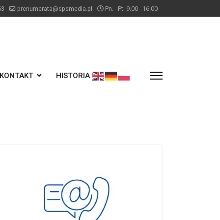
63
prenumerata@spsmedia.pl
Pn. - Pt. 9.00 - 16.00
KONTAKT
HISTORIA